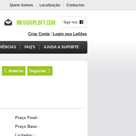
Quem Somos
Localização
Contactos
Criar Conta
|
Login nos Leilões
RÊNCIAS
FAQ'S
AJUDA & SUPORTE
Anterior
Seguinte
Preço Final:
-
Preço Base:
-
Licitador:
-