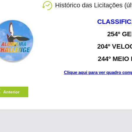
Histórico das Licitações (ú
CLASSIFI
254º G
204º VELO
244º MEIO
Clique aqui para ver quadro comp
Anterior