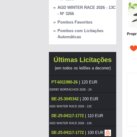
AGD WINTER RACE 2026 - 13C
- Nº 3266
Pombos Favoritos
Pombos com Licitações
Propr
Automáticas
Últimas Licitações
(em todos os leilões a decorrer)
|
PT-6011980-26
120 EUR
DERBY BORRACHOS 2026 - 2A
|
BE-25-3045342
200 EUR
AGD WINTER RACE 2026 - 13C
|
DE-25-04117-1772
110 EUR
AGD WINTER RACE 2026 - 13A
|
DE-25-04117-1772
100 EUR