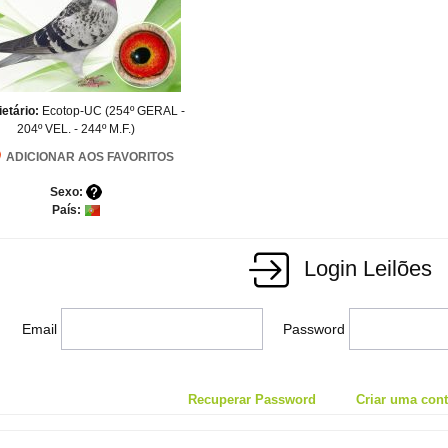
ietário:
Ecotop-UC (254º GERAL -
204º VEL. - 244º M.F.)
ADICIONAR AOS FAVORITOS
Sexo:
País:
Login Leilões
Email
Password
Recuperar Password
Criar uma conta