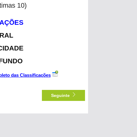
ltimas 10)
CAÇÕES
ERAL
CIDADE
 FUNDO
leto das Classificações
Seguinte