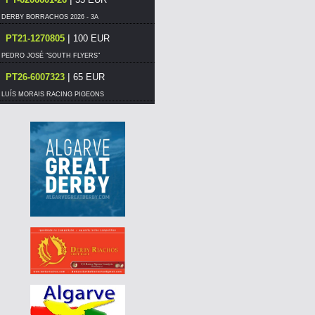
DERBY BORRACHOS 2026 - 3A
|
PT21-1270805
100 EUR
PEDRO JOSÉ "SOUTH FLYERS"
|
PT26-6007323
65 EUR
LUÍS MORAIS RACING PIGEONS
|
PT25-5350908
95 EUR
PEDRO JOSÉ "SOUTH FLYERS"
|
297-015
400 EUR
PEDRO JOSÉ "SOUTH FLYERS"
|
297-015
360 EUR
PEDRO JOSÉ "SOUTH FLYERS"
|
297-015
360 EUR
PEDRO JOSÉ "SOUTH FLYERS"
|
297-015
320 EUR
PEDRO JOSÉ "SOUTH FLYERS"
|
297-015
300 EUR