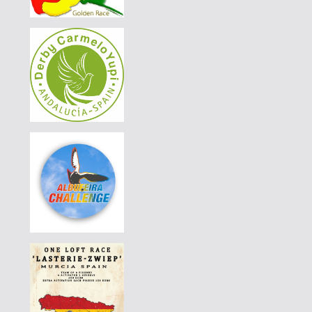
PEDRO JOSÉ "SOUTH FLYERS"
|
297-015
260 EUR
PEDRO JOSÉ "SOUTH FLYERS"
|
297-015
240 EUR
PEDRO JOSÉ "SOUTH FLYERS"
|
DE-25-08988-435
75 EUR
AGD WINTER RACE 2026 - 13C
|
DE-25-04117-1772
160 EUR
AGD WINTER RACE 2026 - 13A