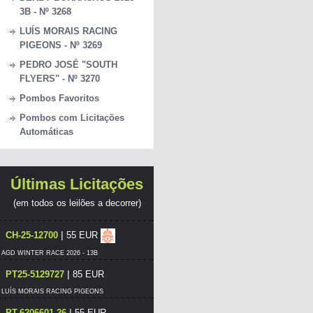
3B - Nº 3268
LUÍS MORAIS RACING
PIGEONS - Nº 3269
PEDRO JOSÉ "SOUTH
FLYERS" - Nº 3270
Pombos Favoritos
Pombos com Licitações
Automáticas
Últimas Licitações
(em todos os leilões a decorrer)
|
CH-25-12700
55 EUR
AGD WINTER RACE 2026 - 13B
|
PT25-5129727
85 EUR
LUÍS MORAIS RACING PIGEONS
|
PT-6206601-26
55 EUR