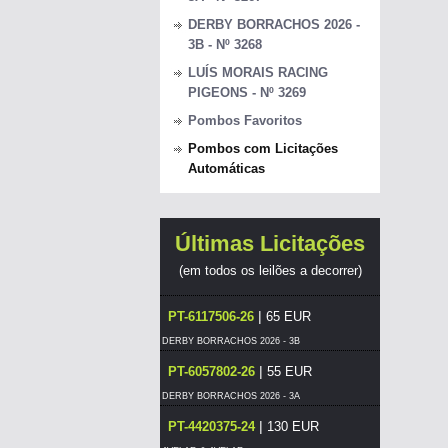
DERBY BORRACHOS 2026 -
3B - Nº 3268
LUÍS MORAIS RACING
PIGEONS - Nº 3269
Pombos Favoritos
Pombos com Licitações
Automáticas
Últimas Licitações
(em todos os leilões a decorrer)
|
PT-6117506-26
65 EUR
DERBY BORRACHOS 2026 - 3B
|
PT-6057802-26
55 EUR
DERBY BORRACHOS 2026 - 3A
|
PT-4420375-24
130 EUR