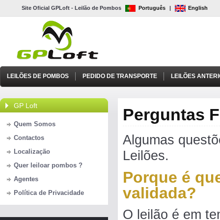
Site Oficial GPLoft - Leilão de Pombos
Português
|
English
LEILÕES DE POMBOS
PEDIDO DE TRANSPORTE
LEILÕES ANTER
GP Loft
Perguntas F
Quem Somos
Algumas questõe
Contactos
Localização
Leilões.
Quer leiloar pombos ?
Porque é que
Agentes
validada?
Política de Privacidade
O leilão é em te