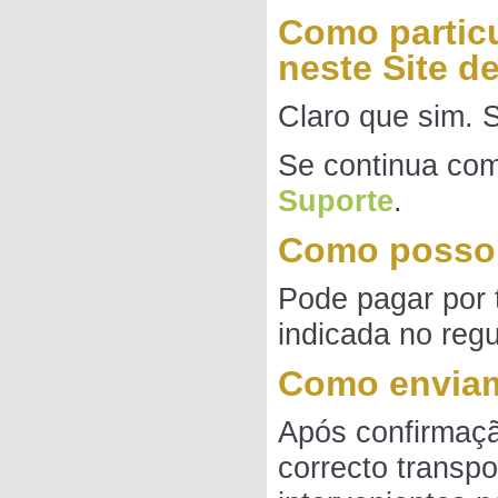
DERBY BORRACHOS 2026 - 3A
Como partic
|
PT21-1270805
100 EUR
neste Site de
PEDRO JOSÉ "SOUTH FLYERS"
|
PT26-6007323
65 EUR
Claro que sim.
LUÍS MORAIS RACING PIGEONS
|
PT25-5350908
95 EUR
Se continua com 
PEDRO JOSÉ "SOUTH FLYERS"
Suporte
.
|
297-015
400 EUR
Como posso 
PEDRO JOSÉ "SOUTH FLYERS"
|
297-015
360 EUR
Pode pagar por t
PEDRO JOSÉ "SOUTH FLYERS"
indicada no reg
|
297-015
360 EUR
PEDRO JOSÉ "SOUTH FLYERS"
Como enviam
|
297-015
320 EUR
Após confirmaçã
PEDRO JOSÉ "SOUTH FLYERS"
correcto transp
|
297-015
300 EUR
PEDRO JOSÉ "SOUTH FLYERS"