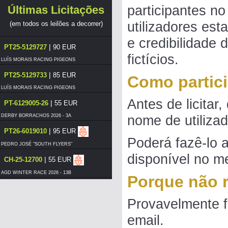
participantes no
Últimas Licitações
utilizadores est
(em todos os leilões a decorrer)
e credibilidade 
|
PT25-5129727
90 EUR
fictícios.
LUÍS MORAIS RACING PIGEONS
|
PT25-5129733
85 EUR
Como partici
LUÍS MORAIS RACING PIGEONS
Antes de licitar
|
PT-6129005-26
55 EUR
DERBY BORRACHOS 2026 - 3A
nome de utilizad
|
PT26-6019010
95 EUR
Poderá fazê-lo 
PEDRO JOSÉ "SOUTH FLYERS"
disponível no me
|
CH-25-12700
55 EUR
AGD WINTER RACE 2026 - 13B
Porque não r
|
PT25-5129727
85 EUR
Provavelmente f
LUÍS MORAIS RACING PIGEONS
|
PT-6206601-26
55 EUR
email.