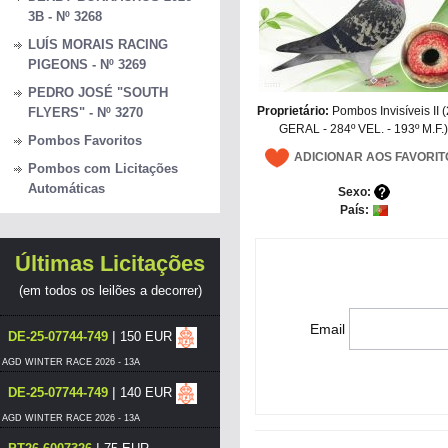
3B - Nº 3268
LUÍS MORAIS RACING
PIGEONS - Nº 3269
PEDRO JOSÉ "SOUTH
Proprietário:
Pombos Invisíveis II 
FLYERS" - Nº 3270
GERAL - 284º VEL. - 193º M.F.
Pombos Favoritos
ADICIONAR AOS FAVORIT
Pombos com Licitações
Automáticas
Sexo:
País:
Últimas Licitações
(em todos os leilões a decorrer)
Email
|
DE-25-07744-749
150 EUR
AGD WINTER RACE 2026 - 13A
|
DE-25-07744-749
140 EUR
AGD WINTER RACE 2026 - 13A
|