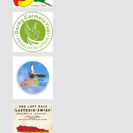
DERBY BORRACHOS 2026 - 3B
|
PT-6117506-26
80 EUR
DERBY BORRACHOS 2026 - 3B
|
BG-25-65595
150 EUR
AGD WINTER RACE 2026 - 13A
|
BG-25-65595
140 EUR
AGD WINTER RACE 2026 - 13A
|
DE-25-04857-1313
80 EUR
AGD WINTER RACE 2026 - 13C