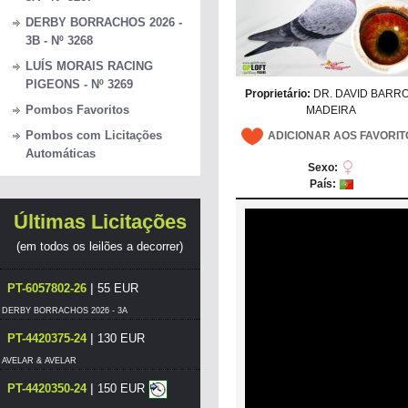
DERBY BORRACHOS 2026 -
3B - Nº 3268
LUÍS MORAIS RACING
PIGEONS - Nº 3269
Proprietário:
DR. DAVID BARR
Pombos Favoritos
MADEIRA
Pombos com Licitações
ADICIONAR AOS FAVORIT
Automáticas
Sexo:
País:
Últimas Licitações
(em todos os leilões a decorrer)
|
PT-6057802-26
55 EUR
DERBY BORRACHOS 2026 - 3A
|
PT-4420375-24
130 EUR
AVELAR & AVELAR
|
PT-4420350-24
150 EUR