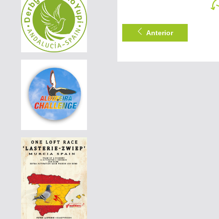
DERBY BORRACHOS 2026 - 2A
|
DE-25-01111-538
80 EUR
AGD WINTER RACE 2026 - 13A
Anterior
|
DE-25-07364-1606
130 EUR
AGD WINTER RACE 2026 - 13C
|
PT-6014577-26
90 EUR
DERBY BORRACHOS 2026 - 2B