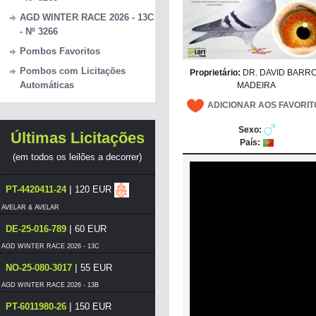
AGD WINTER RACE 2026 - 13C
- Nº 3266
Pombos Favoritos
Pombos com Licitações
Proprietário:
DR. DAVID BARR
Automáticas
MADEIRA
ADICIONAR AOS FAVORIT
Sexo:
Últimas Licitações
País:
(em todos os leilões a decorrer)
|
PT-4420411-24
120 EUR
AVELAR & AVELAR
|
DE-25-016-789
60 EUR
AGD WINTER RACE 2026 - 13C
|
NO-25-080-3017
55 EUR
AGD WINTER RACE 2026 - 13B
|
PT-6011980-26
150 EUR