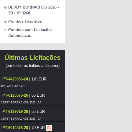
DERBY BORRACHOS 2026 -
3B - Nº 3268
Pombos Favoritos
Pombos com Licitações
Automáticas
Últimas Licitações
(em todos os leilões a decorrer)
|
PT-4420396-24
110 EUR
AVELAR & AVELAR
|
PT-6125576-26
65 EUR
DERBY BORRACHOS 2026 - 3A
|
PT-6129019-26
55 EUR
DERBY BORRACHOS 2026 - 3A
|
PT-6014578-26
70 EUR