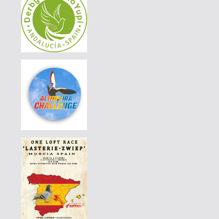
DERBY BORRACHOS 2026 - 3A
|
DE-25-07744-896
110 EUR
AGD WINTER RACE 2026 - 13B
|
PT-6201101-26
55 EUR
DERBY BORRACHOS 2026 - 3B
|
PT-6201104-26
55 EUR
DERBY BORRACHOS 2026 - 3A