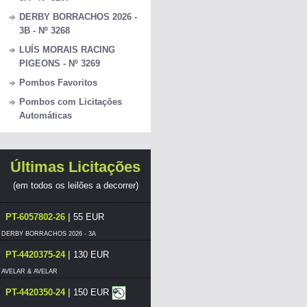
DERBY BORRACHOS 2026 -
3B - Nº 3268
LUÍS MORAIS RACING
PIGEONS - Nº 3269
Pombos Favoritos
Pombos com Licitações
Automáticas
Últimas Licitações
(em todos os leilões a decorrer)
|
PT-6057802-26
55 EUR
DERBY BORRACHOS 2026 - 3A
|
PT-4420375-24
130 EUR
AVELAR & AVELAR
|
PT-4420350-24
150 EUR