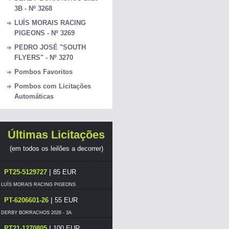
3B - Nº 3268
LUÍS MORAIS RACING
PIGEONS - Nº 3269
PEDRO JOSÉ "SOUTH
FLYERS" - Nº 3270
Pombos Favoritos
Pombos com Licitações
Automáticas
Últimas Licitações
(em todos os leilões a decorrer)
|
PT25-5129727
85 EUR
LUÍS MORAIS RACING PIGEONS
|
PT-6206601-26
55 EUR
DERBY BORRACHOS 2026 - 3A
|
PT21-1270805
100 EUR