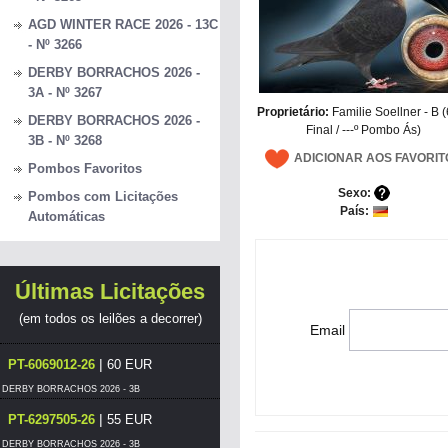
AGD WINTER RACE 2026 - 13C
- Nº 3266
DERBY BORRACHOS 2026 -
3A - Nº 3267
Proprietário:
Familie Soellner - B 
DERBY BORRACHOS 2026 -
Final / ---º Pombo Ás)
3B - Nº 3268
ADICIONAR AOS FAVORIT
Pombos Favoritos
Sexo:
Pombos com Licitações
País:
Automáticas
Últimas Licitações
(em todos os leilões a decorrer)
Email
|
PT-6069012-26
60 EUR
DERBY BORRACHOS 2026 - 3B
|
PT-6297505-26
55 EUR
DERBY BORRACHOS 2026 - 3B