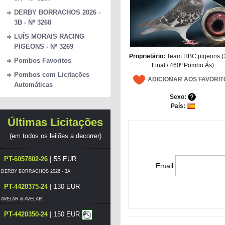
DERBY BORRACHOS 2026 -
3B - Nº 3268
LUÍS MORAIS RACING
PIGEONS - Nº 3269
Proprietário:
Team HBC pigeons (
Pombos Favoritos
Final / 460º Pombo Ás)
Pombos com Licitações
ADICIONAR AOS FAVORIT
Automáticas
Sexo:
País:
Últimas Licitações
(em todos os leilões a decorrer)
|
PT-6057802-26
55 EUR
Email
DERBY BORRACHOS 2026 - 3A
|
PT-4420375-24
130 EUR
AVELAR & AVELAR
|
PT-4420350-24
150 EUR