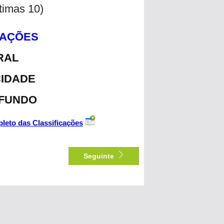
ltimas 10)
CAÇÕES
RAL
CIDADE
 FUNDO
leto das Classificações
Seguinte