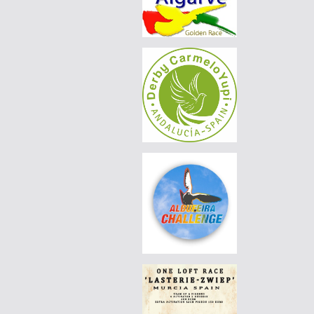
|
PT-6277585-26
55 EUR
DERBY BORRACHOS 2026 - 3B
|
PT-6370785-26
55 EUR
DERBY BORRACHOS 2026 - 3B
|
PT-6069012-26
65 EUR
DERBY BORRACHOS 2026 - 3B
|
PT25-5129735
90 EUR
LUÍS MORAIS RACING PIGEONS
|
PT-6158898-26
55 EUR
DERBY BORRACHOS 2026 - 3A