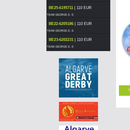
|
BE25-6195711
110 EUR
TEAM GEORGE D. D
|
BE22-6205186
110 EUR
TEAM GEORGE D. D
|
BE23-6202231
110 EUR
TEAM GEORGE D. D
|
BE23-1127942
110 EUR
TEAM GEORGE D. D
|
PT26-6007325
80 EUR
LUÍS MORAIS RACING PIGEONS
|
PT-6117017-26
60 EUR
DERBY BORRACHOS 2026 - 3B
|
PT-6125223-26
55 EUR
DERBY BORRACHOS 2026 - 3A
|
PT21-1270805
110 EUR
PEDRO JOSÉ "SOUTH FLYERS"