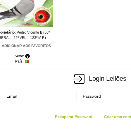
prietário:
Pedro Vicente B (50º
GERAL - 22º VEL. - 123º M.F.)
ADICIONAR AOS FAVORITOS
Sexo:
País:
Login Leilões
Email
Password
Recuperar Password
Criar uma conta