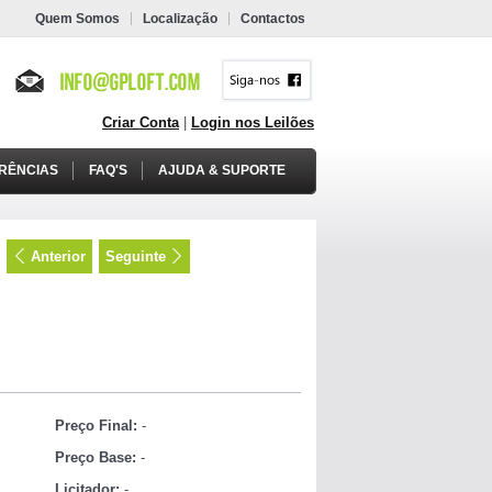
Quem Somos
Localização
Contactos
Criar Conta
|
Login nos Leilões
RÊNCIAS
FAQ'S
AJUDA & SUPORTE
Anterior
Seguinte
Preço Final:
-
Preço Base:
-
Licitador:
-