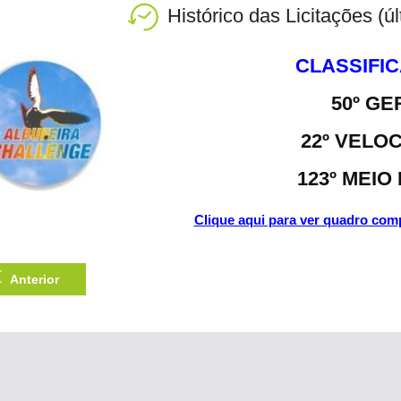
Histórico das Licitações (ú
CLASSIFI
50º GE
22º VELO
123º MEIO
Clique aqui para ver quadro comp
Anterior