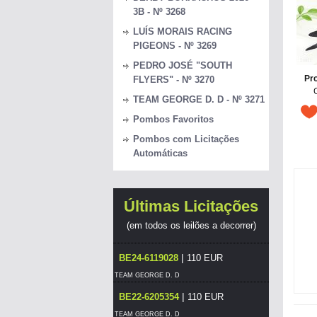
3B - Nº 3268
LUÍS MORAIS RACING
PIGEONS - Nº 3269
PEDRO JOSÉ "SOUTH
Pro
FLYERS" - Nº 3270
TEAM GEORGE D. D - Nº 3271
Pombos Favoritos
Pombos com Licitações
Automáticas
Últimas Licitações
(em todos os leilões a decorrer)
|
BE24-6119028
110 EUR
TEAM GEORGE D. D
|
BE22-6205354
110 EUR
TEAM GEORGE D. D