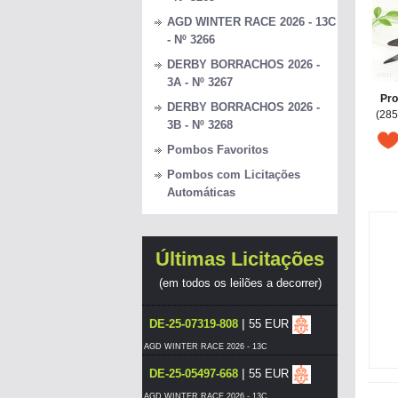
AGD WINTER RACE 2026 - 13C
- Nº 3266
DERBY BORRACHOS 2026 -
3A - Nº 3267
Pro
DERBY BORRACHOS 2026 -
(285
3B - Nº 3268
Pombos Favoritos
Pombos com Licitações
Automáticas
Últimas Licitações
(em todos os leilões a decorrer)
|
DE-25-07319-808
55 EUR
AGD WINTER RACE 2026 - 13C
|
DE-25-05497-668
55 EUR
AGD WINTER RACE 2026 - 13C