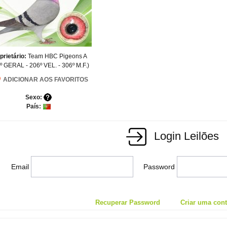
prietário:
Team HBC Pigeons A
º GERAL - 206º VEL. - 306º M.F.)
ADICIONAR AOS FAVORITOS
Sexo:
País:
Login Leilões
Email
Password
Recuperar Password
Criar uma conta