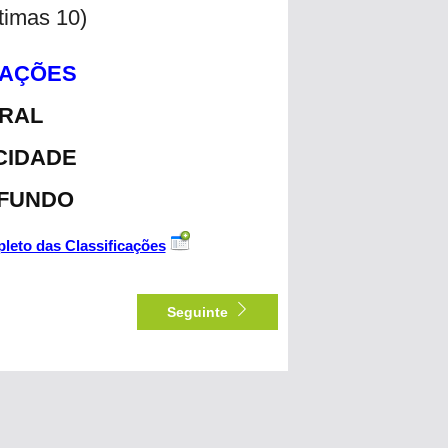
ltimas 10)
CAÇÕES
ERAL
CIDADE
 FUNDO
leto das Classificações
Seguinte