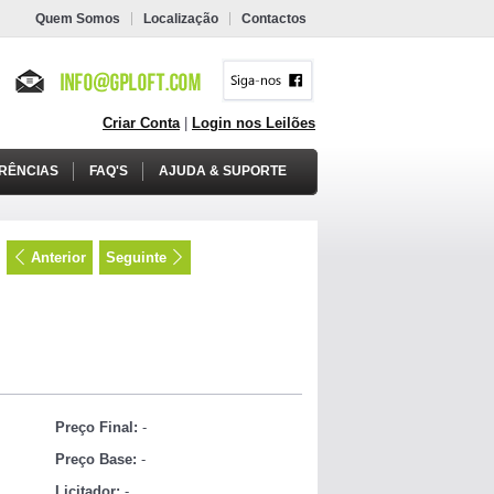
Quem Somos
Localização
Contactos
Criar Conta
|
Login nos Leilões
RÊNCIAS
FAQ'S
AJUDA & SUPORTE
Anterior
Seguinte
Preço Final:
-
Preço Base:
-
Licitador:
-