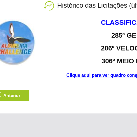
Histórico das Licitações (ú
CLASSIFI
285º G
206º VELO
306º MEIO
Clique aqui para ver quadro comp
Anterior