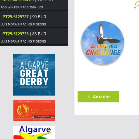
AGD WINTER RACE 2026 - 13A
|
PT25-5129727
90 EUR
LUÍS MORAIS RACING PIGEONS
|
PT25-5129733
85 EUR
LUÍS MORAIS RACING PIGEONS
|
PT-6129005-26
55 EUR
DERBY BORRACHOS 2026 - 3A
|
PT26-6019010
95 EUR
PEDRO JOSÉ "SOUTH FLYERS"
|
CH-25-12700
55 EUR
AGD WINTER RACE 2026 - 13B
Anterior
|
PT25-5129727
85 EUR
LUÍS MORAIS RACING PIGEONS
|
PT-6206601-26
55 EUR
DERBY BORRACHOS 2026 - 3A
|
PT21-1270805
100 EUR