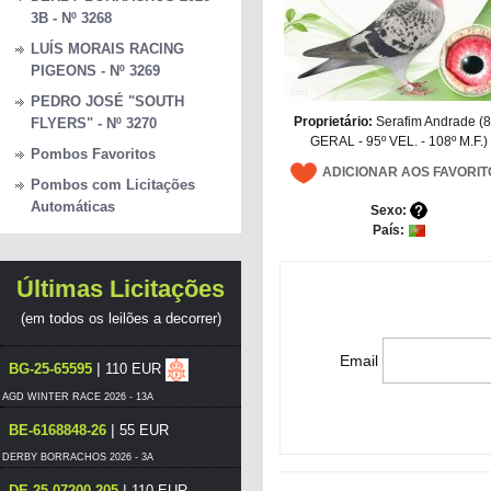
3B - Nº 3268
LUÍS MORAIS RACING
PIGEONS - Nº 3269
PEDRO JOSÉ "SOUTH
Proprietário:
Serafim Andrade (8
FLYERS" - Nº 3270
GERAL - 95º VEL. - 108º M.F.)
Pombos Favoritos
ADICIONAR AOS FAVORIT
Pombos com Licitações
Automáticas
Sexo:
País:
Últimas Licitações
(em todos os leilões a decorrer)
Email
|
BG-25-65595
110 EUR
AGD WINTER RACE 2026 - 13A
|
BE-6168848-26
55 EUR
DERBY BORRACHOS 2026 - 3A
|
DE-25-07200-205
110 EUR