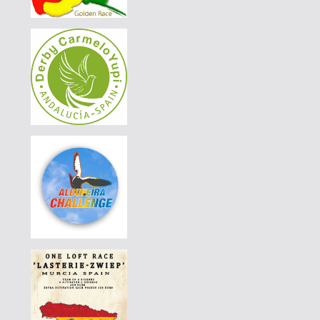
PEDRO JOSÉ "SOUTH FLYERS"
|
PT26-6007323
65 EUR
LUÍS MORAIS RACING PIGEONS
|
PT25-5350908
95 EUR
PEDRO JOSÉ "SOUTH FLYERS"
|
297-015
400 EUR
PEDRO JOSÉ "SOUTH FLYERS"
|
297-015
360 EUR
PEDRO JOSÉ "SOUTH FLYERS"