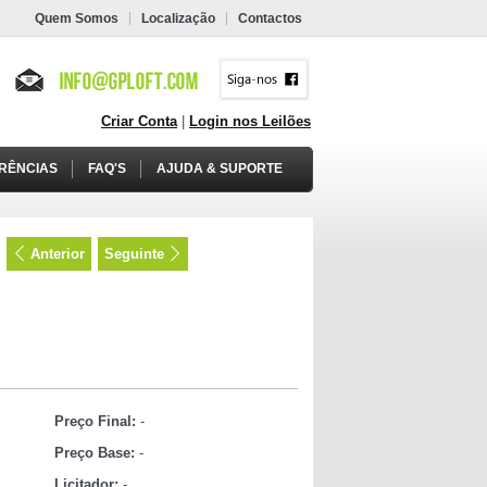
Quem Somos
Localização
Contactos
Criar Conta
|
Login nos Leilões
RÊNCIAS
FAQ'S
AJUDA & SUPORTE
Anterior
Seguinte
Preço Final:
-
Preço Base:
-
Licitador:
-