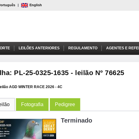
Português
|
English
PORTE
LEILÕES ANTERIORES
REGULAMENTO
AGENTES E REFE
lha: PL-25-0325-1635 - leilão Nº 76625
eilão AGD WINTER RACE 2026 - 4C
eilão
Fotografia
Pedigree
Terminado