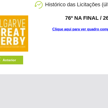
Histórico das Licitações (ú
76º NA FINAL / 
Clique aqui para ver quadro comp
Anterior