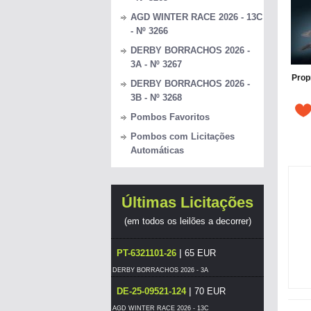
AGD WINTER RACE 2026 - 13C
- Nº 3266
DERBY BORRACHOS 2026 -
3A - Nº 3267
Prop
DERBY BORRACHOS 2026 -
3B - Nº 3268
Pombos Favoritos
Pombos com Licitações
Automáticas
Últimas Licitações
(em todos os leilões a decorrer)
|
PT-6321101-26
65 EUR
DERBY BORRACHOS 2026 - 3A
|
DE-25-09521-124
70 EUR
AGD WINTER RACE 2026 - 13C