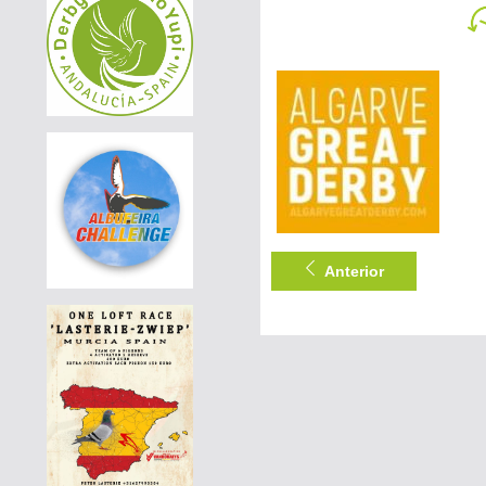
AGD WINTER RACE 2026 - 13A
|
PT-6297512-26
60 EUR
DERBY BORRACHOS 2026 - 2B
|
DE-25-07364-1606
120 EUR
AGD WINTER RACE 2026 - 13C
|
PT-6365101-26
60 EUR
DERBY BORRACHOS 2026 - 2A
Anterior