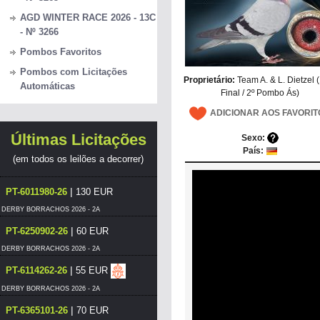
AGD WINTER RACE 2026 - 13C
- Nº 3266
Pombos Favoritos
Pombos com Licitações
Proprietário:
Team A. & L. Dietzel 
Automáticas
Final / 2º Pombo Ás)
ADICIONAR AOS FAVORIT
Últimas Licitações
Sexo:
País:
(em todos os leilões a decorrer)
|
PT-6011980-26
130 EUR
DERBY BORRACHOS 2026 - 2A
|
PT-6250902-26
60 EUR
DERBY BORRACHOS 2026 - 2A
|
PT-6114262-26
55 EUR
DERBY BORRACHOS 2026 - 2A
|
PT-6365101-26
70 EUR