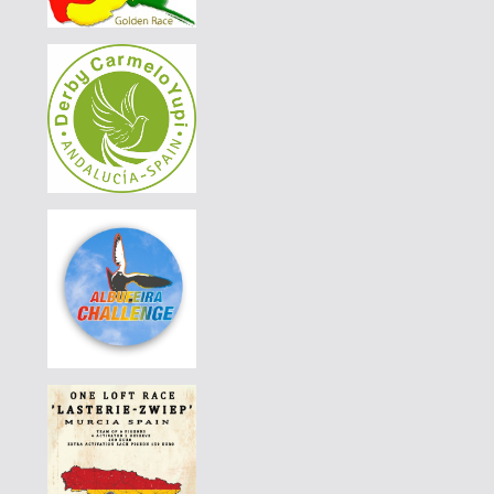
AGD WINTER RACE 2026 - 13A
|
PT26-6007326
75 EUR
LUÍS MORAIS RACING PIGEONS
|
DE-25-08988-435
80 EUR
AGD WINTER RACE 2026 - 13C
|
DE-25-07744-749
130 EUR
AGD WINTER RACE 2026 - 13A
|
NL-25-1555288
110 EUR
AGD WINTER RACE 2026 - 13C