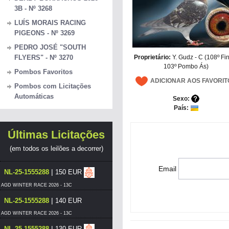
3B - Nº 3268
LUÍS MORAIS RACING
PIGEONS - Nº 3269
PEDRO JOSÉ "SOUTH
Proprietário:
Y. Gudz - C (108º Fin
FLYERS" - Nº 3270
103º Pombo Ás)
Pombos Favoritos
ADICIONAR AOS FAVORIT
Pombos com Licitações
Automáticas
Sexo:
País:
Últimas Licitações
(em todos os leilões a decorrer)
Email
|
NL-25-1555288
150 EUR
AGD WINTER RACE 2026 - 13C
|
NL-25-1555288
140 EUR
AGD WINTER RACE 2026 - 13C
|
NL-25-1555288
130 EUR