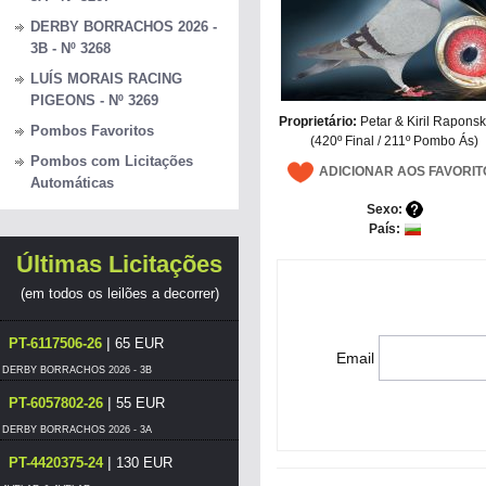
DERBY BORRACHOS 2026 -
3B - Nº 3268
LUÍS MORAIS RACING
PIGEONS - Nº 3269
Proprietário:
Petar & Kiril Raponsk
Pombos Favoritos
(420º Final / 211º Pombo Ás)
Pombos com Licitações
ADICIONAR AOS FAVORIT
Automáticas
Sexo:
País:
Últimas Licitações
(em todos os leilões a decorrer)
|
PT-6117506-26
65 EUR
Email
DERBY BORRACHOS 2026 - 3B
|
PT-6057802-26
55 EUR
DERBY BORRACHOS 2026 - 3A
|
PT-4420375-24
130 EUR