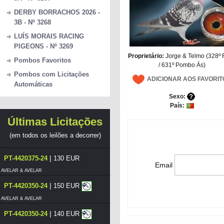
DERBY BORRACHOS 2026 -
3B - Nº 3268
LUÍS MORAIS RACING
PIGEONS - Nº 3269
Proprietário:
Jorge & Telmo (328º 
Pombos Favoritos
/ 631º Pombo Ás)
Pombos com Licitações
ADICIONAR AOS FAVORIT
Automáticas
Sexo:
País:
Últimas Licitações
(em todos os leilões a decorrer)
|
PT-4420375-24
130 EUR
Email
AVELAR & AVELAR
|
PT-4420350-24
150 EUR
AVELAR & AVELAR
|
PT-4420350-24
140 EUR