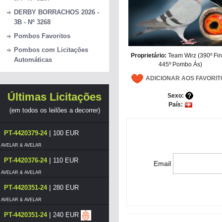
DERBY BORRACHOS 2026 -
3B - Nº 3268
Pombos Favoritos
Pombos com Licitações
Proprietário:
Team Wirz (390º Fina
Automáticas
445º Pombo Ás)
ADICIONAR AOS FAVORIT
Últimas Licitações
Sexo:
País:
(em todos os leilões a decorrer)
|
PT-4420379-24
100 EUR
AVELAR & AVELAR
|
PT-4420376-24
110 EUR
Email
AVELAR & AVELAR
|
PT-4420351-24
280 EUR
AVELAR & AVELAR
|
PT-4420351-24
240 EUR