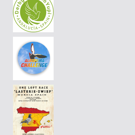
DERBY BORRACHOS 2026 - 3B
|
PT-6297503-26
55 EUR
DERBY BORRACHOS 2026 - 3B
|
PT-6069019-26
60 EUR
DERBY BORRACHOS 2026 - 3A
|
DE-25-016-789
65 EUR
AGD WINTER RACE 2026 - 13C