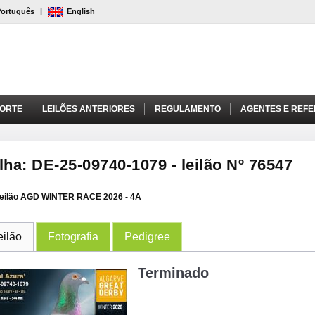
Português
|
English
PORTE
LEILÕES ANTERIORES
REGULAMENTO
AGENTES E REFE
lha: DE-25-09740-1079 - leilão Nº 76547
eilão AGD WINTER RACE 2026 - 4A
eilão
Fotografia
Pedigree
Terminado