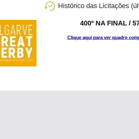
Histórico das Licitações (ú
400º NA FINAL / 
Clique aqui para ver quadro comp