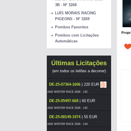
3B - Nº 3268
LUÍS MORAIS RACING
PIGEONS - Nº 3269
Pombos Favoritos
Propr
Pombos com Licitações
Automáticas
Últimas Licitações
(em todos os leilões a decorrer)
|
DE-25-07364-1606
220 EUR
AGD WINTER RACE 2026 - 13C
|
DE-25-05497-668
60 EUR
AGD WINTER RACE 2026 - 13C
|
DE-25-08149-1974
55 EUR
AGD WINTER RACE 2026 - 13A