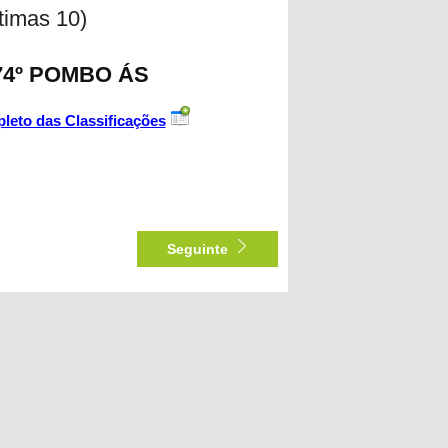
ltimas 10)
574º POMBO ÁS
leto das Classificações
Seguinte