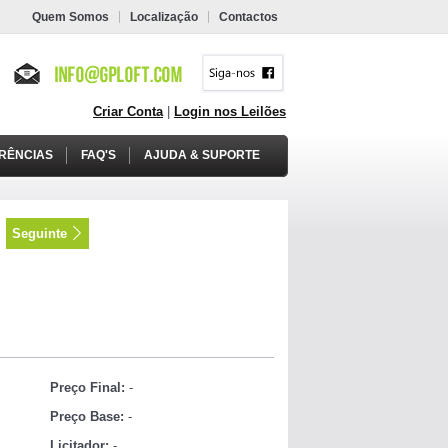
Quem Somos
Localização
Contactos
Criar Conta
|
Login nos Leilões
RÊNCIAS
FAQ'S
AJUDA & SUPORTE
Seguinte
Preço Final:
-
Preço Base:
-
Licitador:
-