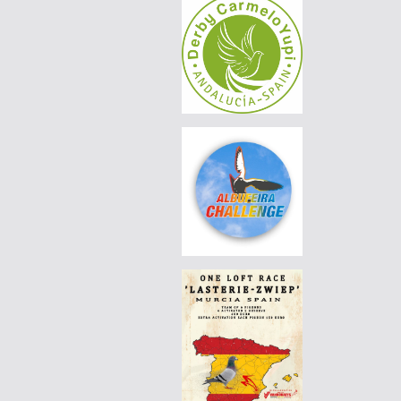
AGD WINTER RACE 2026 - 13A
|
PT26-6007328
65 EUR
LUÍS MORAIS RACING PIGEONS
|
PT26-6007322
65 EUR
LUÍS MORAIS RACING PIGEONS
|
PT25-5129708
90 EUR
LUÍS MORAIS RACING PIGEONS