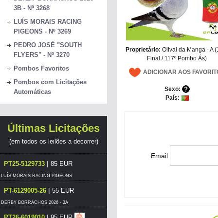
3B - Nº 3268
LUÍS MORAIS RACING
PIGEONS - Nº 3269
PEDRO JOSÉ "SOUTH
Proprietário:
Olival da Manga - A (
FLYERS" - Nº 3270
Final / 117º Pombo Ás)
Pombos Favoritos
ADICIONAR AOS FAVORIT
Pombos com Licitações
Sexo:
Automáticas
País:
Últimas Licitações
(em todos os leilões a decorrer)
Email
|
PT25-5129733
85 EUR
LUÍS MORAIS RACING PIGEONS
|
PT-6129005-26
55 EUR
DERBY BORRACHOS 2026 - 3A
|
PT26-6019010
95 EUR