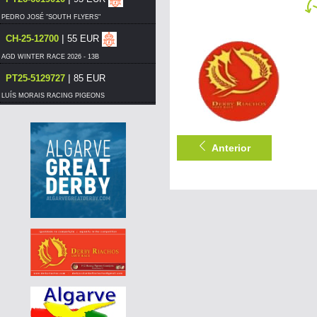
PEDRO JOSÉ "SOUTH FLYERS"
|
CH-25-12700
55 EUR
AGD WINTER RACE 2026 - 13B
|
PT25-5129727
85 EUR
LUÍS MORAIS RACING PIGEONS
|
PT-6206601-26
55 EUR
DERBY BORRACHOS 2026 - 3A
Anterior
|
PT21-1270805
100 EUR
PEDRO JOSÉ "SOUTH FLYERS"
|
PT26-6007323
65 EUR
LUÍS MORAIS RACING PIGEONS
|
PT25-5350908
95 EUR
PEDRO JOSÉ "SOUTH FLYERS"
|
297-015
400 EUR
PEDRO JOSÉ "SOUTH FLYERS"
|
297-015
360 EUR