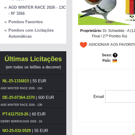
AGD WINTER RACE 2026 - 13C
- Nº 3266
Pombos Favoritos
Pombos com Licitações
Proprietário:
Dr. Schwidde - A (1
Final / 27º Pombo Ás)
Automáticas
ADICIONAR AOS FAVORIT
Sexo:
Últimas Licitações
País:
(em todos os leilões a decorrer)
|
NL-25-1316815
55 EUR
AGD WINTER RACE 2026 - 13A
Email
|
DE-25-07364-1570
600 EUR
AGD WINTER RACE 2026 - 13B
|
PT-6117519-26
60 EUR
DERBY BORRACHOS 2026 - 2A
|
NO-25-032-0529
55 EUR