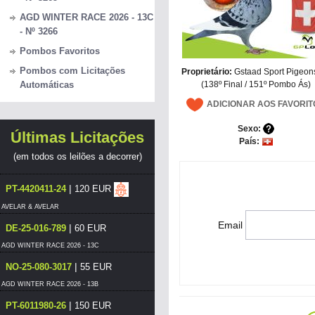
AGD WINTER RACE 2026 - 13C
- Nº 3266
Pombos Favoritos
Pombos com Licitações
Proprietário:
Gstaad Sport Pigeons
(138º Final / 151º Pombo Ás)
Automáticas
ADICIONAR AOS FAVORIT
Sexo:
Últimas Licitações
País:
(em todos os leilões a decorrer)
|
PT-4420411-24
120 EUR
AVELAR & AVELAR
Email
|
DE-25-016-789
60 EUR
AGD WINTER RACE 2026 - 13C
|
NO-25-080-3017
55 EUR
AGD WINTER RACE 2026 - 13B
|
PT-6011980-26
150 EUR