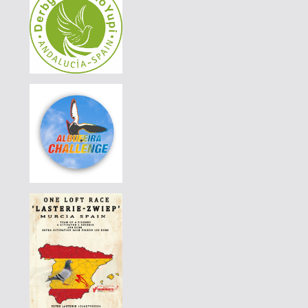
DERBY BORRACHOS 2026 - 2A
|
DE-25-01111-538
80 EUR
AGD WINTER RACE 2026 - 13A
|
DE-25-07364-1606
130 EUR
AGD WINTER RACE 2026 - 13C
|
PT-6014577-26
90 EUR
DERBY BORRACHOS 2026 - 2B