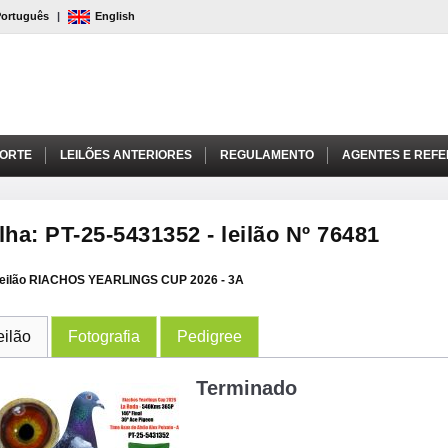
Português
|
English
PORTE
LEILÕES ANTERIORES
REGULAMENTO
AGENTES E REFE
lha: PT-25-5431352 - leilão Nº 76481
eilão RIACHOS YEARLINGS CUP 2026 - 3A
eilão
Fotografia
Pedigree
Terminado