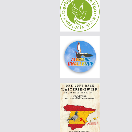
AGD WINTER RACE 2026 - 13C
|
NO-25-026-0259
70 EUR
AGD WINTER RACE 2026 - 13C
|
DE-25-04857-1313
70 EUR
AGD WINTER RACE 2026 - 13C
|
PT-6125576-26
60 EUR
DERBY BORRACHOS 2026 - 3A