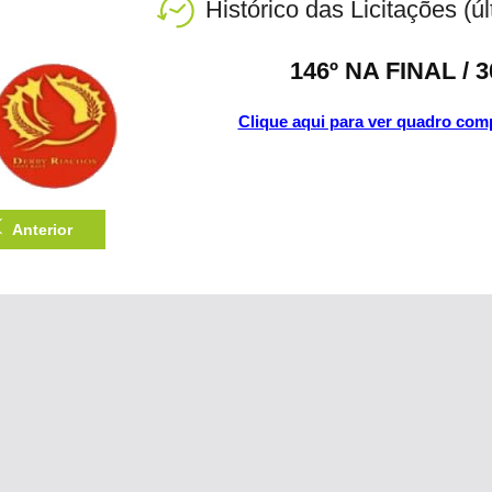
Histórico das Licitações (ú
146º NA FINAL /
Clique aqui para ver quadro comp
Anterior