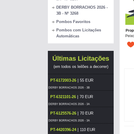
DERBY BORRACHOS 2026 -
3B - Nº 3268
Pombos Favoritos
Pombos com Licitações
Prop
Peixo
Automáticas
Últimas Licitações
(em todos os leilões a decorrer)
|
PT-6172003-26
55 EUR
DERBY BORRACHOS 2026 - 3B
|
PT-6321101-26
70 EUR
DERBY BORRACHOS 2026 - 3A
|
PT-6125576-26
70 EUR
DERBY BORRACHOS 2026 - 3A
|
PT-4420396-24
110 EUR