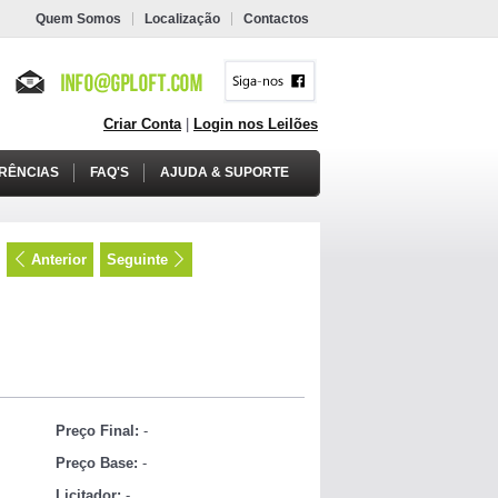
Quem Somos
Localização
Contactos
Criar Conta
|
Login nos Leilões
RÊNCIAS
FAQ'S
AJUDA & SUPORTE
Anterior
Seguinte
Preço Final:
-
Preço Base:
-
Licitador:
-