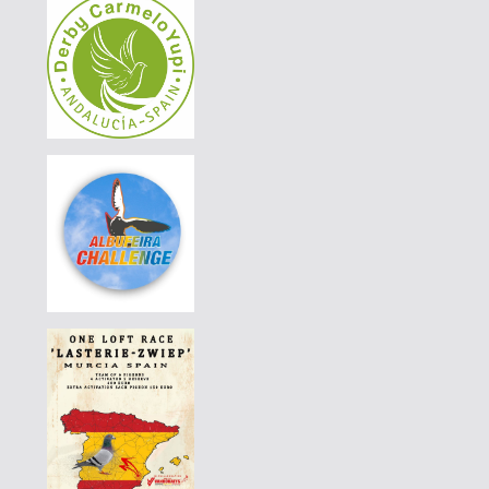
AGD WINTER RACE 2026 - 13A
|
PT26-6007328
65 EUR
LUÍS MORAIS RACING PIGEONS
|
PT26-6007322
65 EUR
LUÍS MORAIS RACING PIGEONS
|
PT25-5129708
90 EUR
LUÍS MORAIS RACING PIGEONS