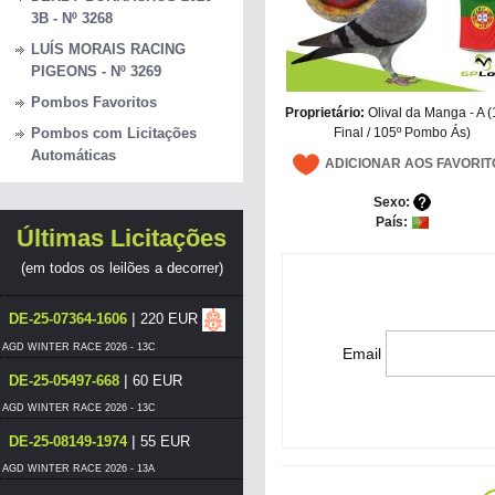
3B - Nº 3268
LUÍS MORAIS RACING
PIGEONS - Nº 3269
Pombos Favoritos
Proprietário:
Olival da Manga - A (
Final / 105º Pombo Ás)
Pombos com Licitações
Automáticas
ADICIONAR AOS FAVORIT
Sexo:
País:
Últimas Licitações
(em todos os leilões a decorrer)
|
DE-25-07364-1606
220 EUR
AGD WINTER RACE 2026 - 13C
Email
|
DE-25-05497-668
60 EUR
AGD WINTER RACE 2026 - 13C
|
DE-25-08149-1974
55 EUR
AGD WINTER RACE 2026 - 13A