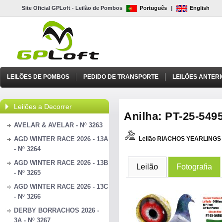
Site Oficial GPLoft - Leilão de Pombos
Português
|
English
LEILÕES DE POMBOS
PEDIDO DE TRANSPORTE
LEILÕES ANTER
Leilões a Decorrer
Anilha: PT-25-5495
AVELAR & AVELAR - Nº 3263
AGD WINTER RACE 2026 - 13A
Leilão RIACHOS YEARLINGS 
- Nº 3264
AGD WINTER RACE 2026 - 13B
Leilão
Fotografia
- Nº 3265
AGD WINTER RACE 2026 - 13C
- Nº 3266
DERBY BORRACHOS 2026 -
3A - Nº 3267