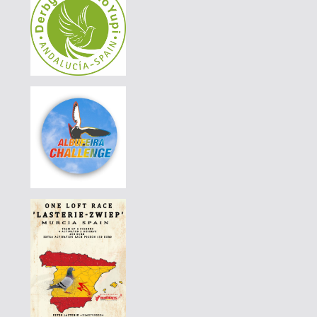
DERBY BORRACHOS 2026 - 3B
|
PT-4420350-24
100 EUR
AVELAR & AVELAR
|
PT-4420376-24
100 EUR
AVELAR & AVELAR
|
PT-4420376-24
100 EUR
AVELAR & AVELAR