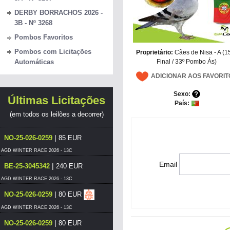
DERBY BORRACHOS 2026 -
3B - Nº 3268
Pombos Favoritos
Pombos com Licitações
Proprietário:
Cães de Nisa - A (1
Final / 33º Pombo Ás)
Automáticas
ADICIONAR AOS FAVORIT
Sexo:
Últimas Licitações
País:
(em todos os leilões a decorrer)
|
NO-25-026-0259
85 EUR
AGD WINTER RACE 2026 - 13C
Email
|
BE-25-3045342
240 EUR
AGD WINTER RACE 2026 - 13C
|
NO-25-026-0259
80 EUR
AGD WINTER RACE 2026 - 13C
|
NO-25-026-0259
80 EUR