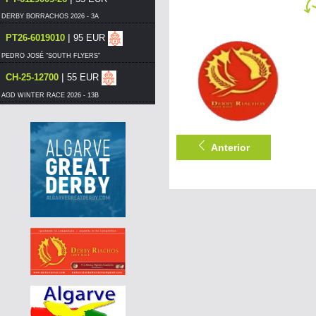
DERBY BORRACHOS 2026 - 3A
|
PT26-6019010
95 EUR
PEDRO JOSÉ "SOUTH FLYERS"
|
CH-25-12700
55 EUR
AGD WINTER RACE 2026 - 13B
|
PT25-5129727
85 EUR
LUÍS MORAIS RACING PIGEONS
Anterior
|
PT-6206601-26
55 EUR
DERBY BORRACHOS 2026 - 3A
|
PT21-1270805
100 EUR
PEDRO JOSÉ "SOUTH FLYERS"
|
PT26-6007323
65 EUR
LUÍS MORAIS RACING PIGEONS
|
PT25-5350908
95 EUR
PEDRO JOSÉ "SOUTH FLYERS"
|
297-015
400 EUR