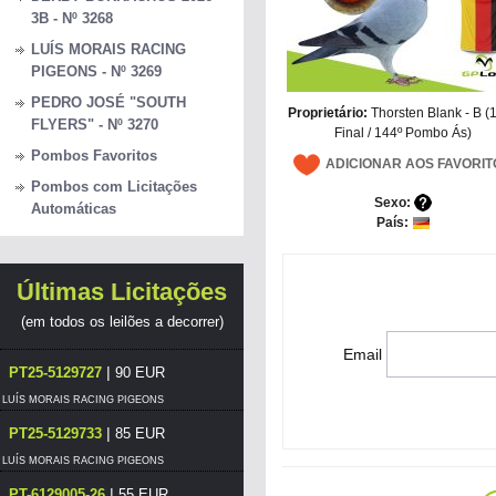
3B - Nº 3268
LUÍS MORAIS RACING
PIGEONS - Nº 3269
PEDRO JOSÉ "SOUTH
Proprietário:
Thorsten Blank - B (
FLYERS" - Nº 3270
Final / 144º Pombo Ás)
Pombos Favoritos
ADICIONAR AOS FAVORIT
Pombos com Licitações
Sexo:
Automáticas
País:
Últimas Licitações
(em todos os leilões a decorrer)
Email
|
PT25-5129727
90 EUR
LUÍS MORAIS RACING PIGEONS
|
PT25-5129733
85 EUR
LUÍS MORAIS RACING PIGEONS
|
PT-6129005-26
55 EUR