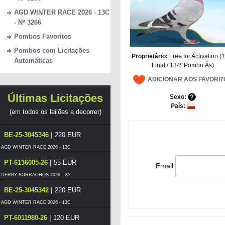
AGD WINTER RACE 2026 - 13C
- Nº 3266
Pombos Favoritos
Pombos com Licitações
Proprietário:
Free for Activation (
Automáticas
Final / 134º Pombo Ás)
ADICIONAR AOS FAVORIT
Últimas Licitações
Sexo:
País:
(em todos os leilões a decorrer)
|
BE-25-3045346
220 EUR
AGD WINTER RACE 2026 - 13C
|
PT-6136005-26
55 EUR
Email
DERBY BORRACHOS 2026 - 2A
|
BE-25-3045342
220 EUR
AGD WINTER RACE 2026 - 13C
|
PT-6011980-26
120 EUR