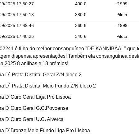
09/2025 17:50:27
400 €
f1999
09/2025 17:50:13
380 €
Pilota
09/2025 17:49:46
360 €
f1999
09/2025 17:48:25
340 €
Pilota
02241 é filha do melhor consanguíneo "DE KANNIBAAL" que t
agem dispensa apresentações! Também ela consanguínea dest
a 2025 8 anilhas e 18 prémios!
ha D` Prata Distrital Geral Z/N bloco 2
ha D` Prata Distrital Meio Fundo Z/N bloco 2
ha D`Ouro Geral Liga Pro Lisboa
ha D`Ouro Geral G.C.Povoense
ha D`Ouro Geral U.C. Alverca
ha D`Bronze Meio Fundo Liga Pro Lisboa