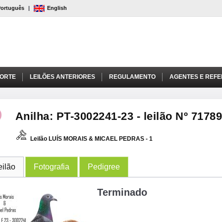
Português
|
English
PORTE
LEILÕES ANTERIORES
REGULAMENTO
AGENTES E REFE
Anilha: PT-3002241-23 - leilão Nº 7178
Leilão LUÍS MORAIS & MICAEL PEDRAS - 1
eilão
Fotografia
Pedigree
Terminado