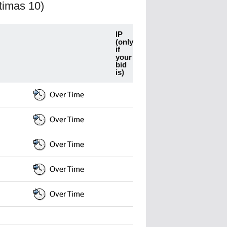
ltimas 10)
IP
(only
if
your
bid
is)