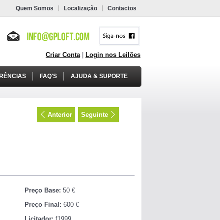
Quem Somos
Localização
Contactos
Criar Conta
|
Login nos Leilões
RÊNCIAS
FAQ'S
AJUDA & SUPORTE
9
Anterior
Seguinte
Preço Base:
50 €
Preço Final:
600 €
Licitador:
f1999