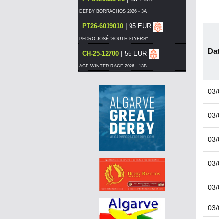
DERBY BORRACHOS 2026 - 3A
|
PT26-6019010
95 EUR
PEDRO JOSÉ "SOUTH FLYERS"
Dat
|
CH-25-12700
55 EUR
AGD WINTER RACE 2026 - 13B
|
PT25-5129727
85 EUR
03/
LUÍS MORAIS RACING PIGEONS
|
PT-6206601-26
55 EUR
03/
DERBY BORRACHOS 2026 - 3A
|
PT21-1270805
100 EUR
03/
PEDRO JOSÉ "SOUTH FLYERS"
|
PT26-6007323
65 EUR
03/
LUÍS MORAIS RACING PIGEONS
03/
|
PT25-5350908
95 EUR
PEDRO JOSÉ "SOUTH FLYERS"
03/
|
297-015
400 EUR