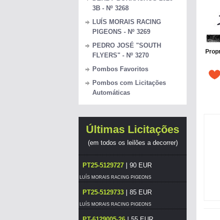
3B - Nº 3268
LUÍS MORAIS RACING
PIGEONS - Nº 3269
PEDRO JOSÉ "SOUTH
Propr
FLYERS" - Nº 3270
Pombos Favoritos
Pombos com Licitações
Automáticas
Últimas Licitações
(em todos os leilões a decorrer)
|
PT25-5129727
90 EUR
LUÍS MORAIS RACING PIGEONS
|
PT25-5129733
85 EUR
LUÍS MORAIS RACING PIGEONS
|
PT-6129005-26
55 EUR