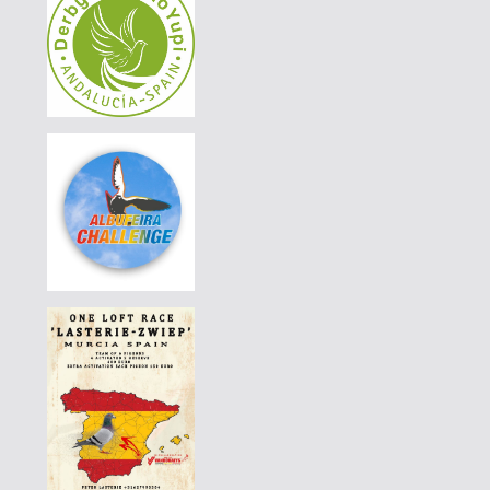
DERBY BORRACHOS 2026 - 3B
|
PT-3297389-23
110 EUR
AVELAR & AVELAR
|
PT-3297389-23
100 EUR
AVELAR & AVELAR
|
PT-4420379-24
110 EUR
AVELAR & AVELAR