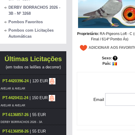
DERBY BORRACHOS 2026 -
3B - Nº 3268
Pombos Favoritos
Pombos com Licitações
Proprietário:
RA-Pigeons Loft - C 
Automáticas
Final / 614º Pombo Ás)
ADICIONAR AOS FAVORIT
Últimas Licitações
Sexo:
País:
(em todos os leilões a decorrer)
|
PT-4420396-24
120 EUR
AVELAR & AVELAR
|
PT-4420411-24
150 EUR
Email
AVELAR & AVELAR
|
PT-6136857-26
55 EUR
DERBY BORRACHOS 2026 - 3A
|
PT-6136858-26
55 EUR