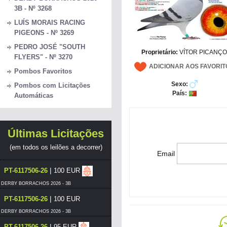
3B - Nº 3268
LUÍS MORAIS RACING
PIGEONS - Nº 3269
PEDRO JOSÉ "SOUTH
Proprietário:
VÍTOR PICANÇ
FLYERS" - Nº 3270
ADICIONAR AOS FAVORIT
Pombos Favoritos
Sexo:
Pombos com Licitações
País:
Automáticas
Últimas Licitações
(em todos os leilões a decorrer)
Email
|
PT-6117506-26
100 EUR
DERBY BORRACHOS 2026 - 3B
|
PT-6117506-26
100 EUR
DERBY BORRACHOS 2026 - 3B
|
PT-6117506-26
95 EUR