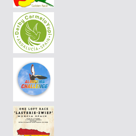
AGD WINTER RACE 2026 - 13A
|
BG-25-65595
110 EUR
AGD WINTER RACE 2026 - 13A
|
BE-6168848-26
55 EUR
DERBY BORRACHOS 2026 - 3A
|
DE-25-07200-205
110 EUR
AGD WINTER RACE 2026 - 13A
|
PT25-5129727
90 EUR
LUÍS MORAIS RACING PIGEONS