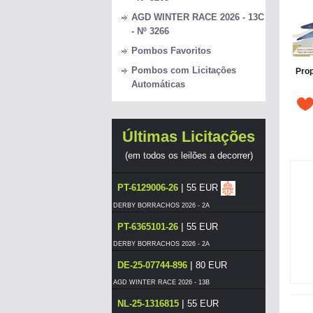
AGD WINTER RACE 2026 - 13C
- Nº 3266
Pombos Favoritos
Pombos com Licitações
Prop
Automáticas
Últimas Licitações
(em todos os leilões a decorrer)
|
PT-6129006-26
55 EUR
DERBY BORRACHOS 2026 - 2A
|
PT-6365101-26
55 EUR
DERBY BORRACHOS 2026 - 2A
|
DE-25-07744-896
80 EUR
AGD WINTER RACE 2026 - 13B
|
NL-25-1316815
55 EUR