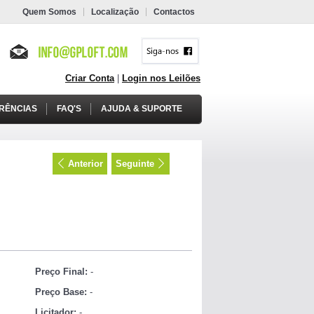
Quem Somos
Localização
Contactos
Criar Conta
|
Login nos Leilões
RÊNCIAS
FAQ'S
AJUDA & SUPORTE
Anterior
Seguinte
Preço Final:
-
Preço Base:
-
Licitador:
-