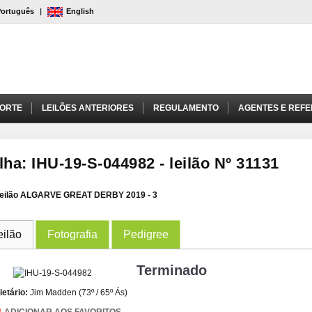
Português
|
English
PORTE
LEILÕES ANTERIORES
REGULAMENTO
AGENTES E REFE
lha: IHU-19-S-044982 - leilão Nº 31131
eilão ALGARVE GREAT DERBY 2019 - 3
eilão
Fotografia
Pedigree
Terminado
ietário:
Jim Madden (73º / 65º Ás)
ADICIONAR AOS FAVORITOS