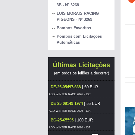
3B - Nº 3268
LUÍS MORAIS RACING
PIGEONS - Nº 3269
Pombos Favoritos
Pombos com Licitações
Automáticas
Últimas Licitações
(em todos os leilões a decorrer)
|
DE-25-05497-668
60 EUR
AGD WINTER RACE 2026 - 13C
|
DE-25-08149-1974
55 EUR
AGD WINTER RACE 2026 - 13A
|
BG-25-65595
100 EUR
AGD WINTER RACE 2026 - 13A