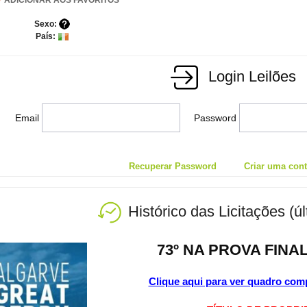
Sexo:
País:
Login Leilões
Email
Password
Recuperar Password
Criar uma conta
Histórico das Licitações (ú
73º NA PROVA FINAL
Clique aqui para ver quadro comp