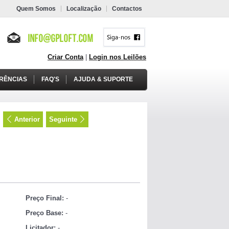
Quem Somos
Localização
Contactos
Criar Conta
|
Login nos Leilões
RÊNCIAS
FAQ'S
AJUDA & SUPORTE
Anterior
Seguinte
Preço Final:
-
Preço Base:
-
Licitador:
-