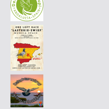
|
PT-6297503-26
55 EUR
DERBY BORRACHOS 2026 - 3B
|
PT-6069019-26
60 EUR
DERBY BORRACHOS 2026 - 3A
|
DE-25-016-789
65 EUR
AGD WINTER RACE 2026 - 13C